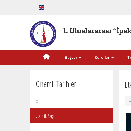
1. Uluslararası “İ
Başvur
Kurullar
T
Önemli Tarihler
Et
A
Önemli Tarihler
Etkinlik Akışı