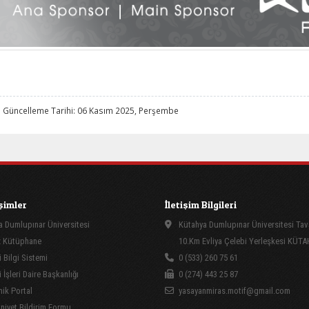
 Güncelleme Tarihi: 06 Kasım 2025, Perşembe
işimler
İletişim Bilgileri
 Dumlupınar Üniversitesi
Kütahya Dumlupınar Üniversitesi Tav
 Kütüphane
10.Km Evliya Çelebi Yerleşkesi KÜT
 Bilgi Sistemi
0 (533) 260 75 61
İşleri Daire Başkanlığı
0 (274) 443 25 87
ik Portal
yasayanmiras.motif@gmail.com
yet Bildirim Formu