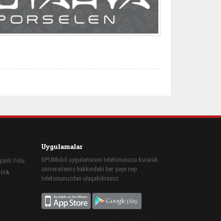
Uygulamalar
DPUMobil uygulamasını telefonunuza kurarak
şanlı Yolu
üniversitemiz hakkındaki her şeye cep
AHYA
telefonunuzdan ulaşabilirsiniz.