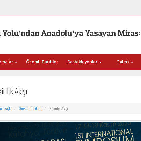
pek Yolu‘ndan Anadolu‘ya Yaşayan Mira
emalar
Önemli Tarihler
Destekleyenler
Galeri
kinlik Akışı
na Sayfa
Önemli Tarihler
Etkinlik Akışı