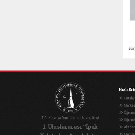
Son
Hızlı Er
Kütahya
Merkez
Öğrenci
T.C. Kütahya Dumlupınar Üniversitesi
Öğrenci 
1. Uluslararası “İpek
Akadem
Memnuni